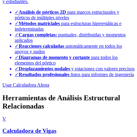
y estudiantes.
✓
Análisis de pórticos 2D
para marcos estructurales y
pórticos de múltiples niveles
✓
Métodos matriciales
para estructuras hiperestáticas e
indeterminadas
✓
Cargas completas:
puntuales, distribuidas y momentos
aplicados
✓
Reacciones calculadas
automáticamente en todos los
apoyos y nudos
✓
Diagramas de momento y cortante
para todos los
elementos del pórtico
✓
Desplazamientos nodales
y rotaciones con valores precisos
✓
Resultados profesionales
listos para informes de ingeniería
Usar Calculadora Ahora
Herramientas de Análisis Estructural
Relacionadas
V
Calculadora de Vigas